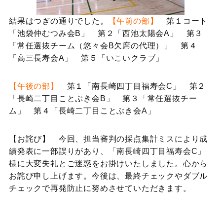
結果はつぎの通りでした。
【午前の部】
第１コート
「池袋仲むつみ会B」 第２「西池太陽会A」 第３
「常任選抜チーム（悠々会B欠席の代理）」 第４
「高三長寿会A」 第５「いこいクラブ」
【午後の部】
第１「南長崎四丁目福寿会C」 第２
「長崎二丁目ことぶき会B」 第３「常任選抜チー
ム」 第４「長崎二丁目ことぶき会A」
【お詫び】 今回、担当審判の採点集計ミスにより成
績発表に一部誤りがあり、「南長崎四丁目福寿会C」
様に大変失礼とご迷惑をお掛けいたしました。心から
お詫び申し上げます。今後は、最終チェックやダブル
チェックで再発防止に努めさせていただきます。