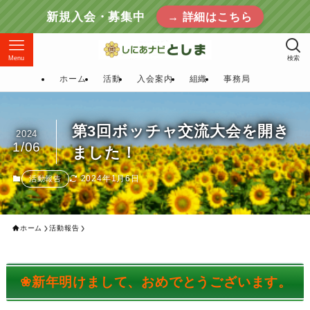
新規入会・募集中
→ 詳細はこちら
Menu
検索
ホーム
活動
入会案内
組織
事務局
第3回ボッチャ交流大会を開き
2024
1/06
ました！
2024年1月6日
活動報告
ホーム
活動報告
❀新年明けまして、おめでとうございます。