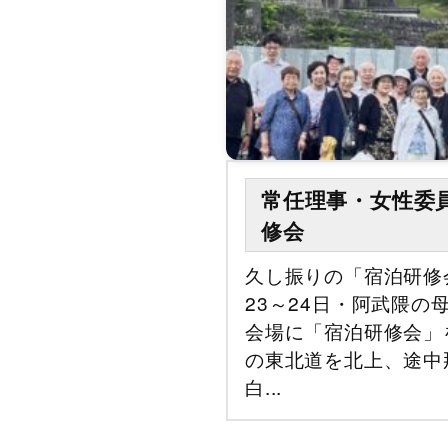
常任理事・女性委
修会
久し振りの「宿泊研修
23～24日・阿武隈の
会場に「宿泊研修会」
の東北道を北上、途中
白...