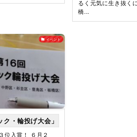
るく元気に生き抜く
橋...
イベント
ック・輪投げ大会」
３位入賞！ ６月２