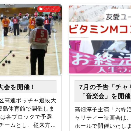
イベント
大会を開催！
7月の予告「チャ
「音楽会」を開催
区高連ボッチャ選抜大
)豊島体育館で開催しま
高畑淳子主演「お終活
は各ブロックで予選
ャリティー映画会は
ームとし、従来方...
ホールで開催いたし