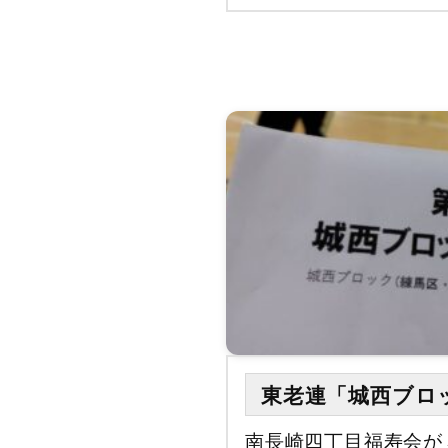
東老連「城西ブロ
南長崎四丁目福寿会が