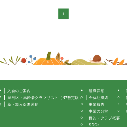
1
入会のご案内
組織詳細
豊島区・高齢者クラブリスト（R7暫定版）
全体組織図
ル
新・加入促進運動
事業報告
事業の分掌
目的・クラブ概要
SDGs