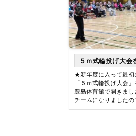
５ｍ式輪投げ大会
★新年度に入って最初
「５ｍ式輪投げ大会」
豊島体育館で開きまし
チームになりましたので