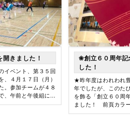
を開きました！
❀創立６０周年記
した！
のイベント、第３５回
を、４月１７日（月）
★昨年度はわれわれ
た。参加チームが４８
年でしたが、このた
、午前と午後組に...
を飾る「創立６０周
ました！ 前頁カラー