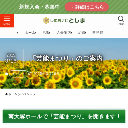
新規入会・募集中
→ 詳細はこちら
Menu
検索
ホーム
活動
入会案内
組織
事務局
2025
「芸能まつり」のご案内
3/16
2025年3月16日
イベント
ホーム
イベント
南大塚ホールで「芸能まつり」を開きます！