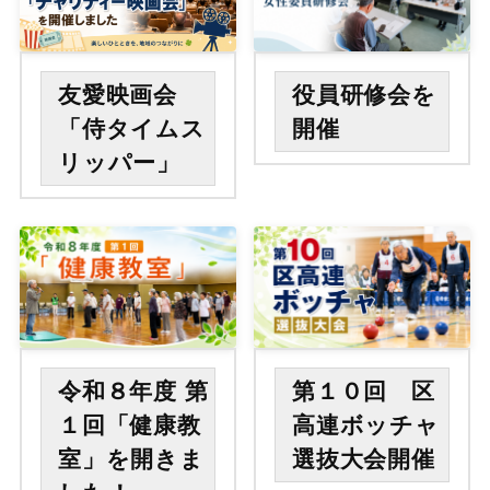
友愛映画会
役員研修会を
「侍タイムス
開催
リッパー」
令和８年度 第
第１０回 区
１回「健康教
高連ボッチャ
室」を開きま
選抜大会開催